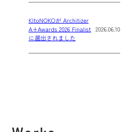
KItoNOKOが Architizer
A+Awards 2026 Finalist
2026.06.10
に選出されました
Works