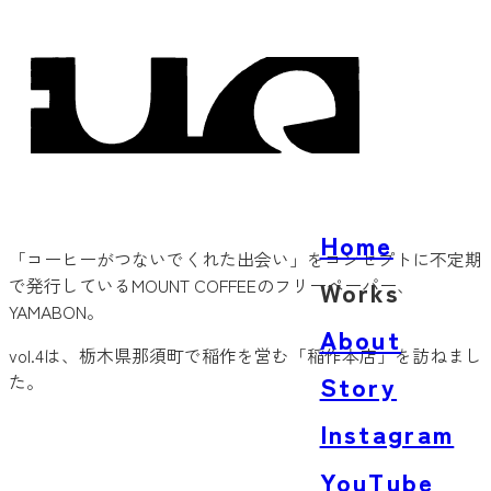
Home
「コーヒーがつないでくれた出会い」をコンセプトに不定期
で発行しているMOUNT COFFEEのフリーペーパー、
Works
YAMABON。
Architecture
About
vol.4
は、栃木県那須町で稲作を営む「稲作本店」を訪ねまし
Product
Story
た。
Words
Instagram
YouTube