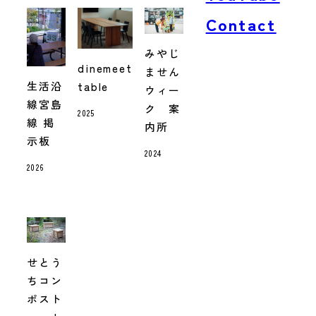
Contact
みやじ
dinemeet
ません
生活沿
table
ウィー
線宮島
ク 案
2025
線 掲
内所
示板
2024
2026
せとう
ちコン
ポスト