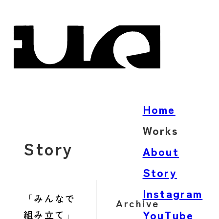
Home
Works
Story
Architecture
About
Product
Story
Words
Instagram
みんなで
Archive
YouTube
組み立て