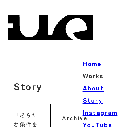
Home
Works
Story
Architecture
About
Product
Story
Words
Instagram
あらた
Archive
YouTube
な条件を