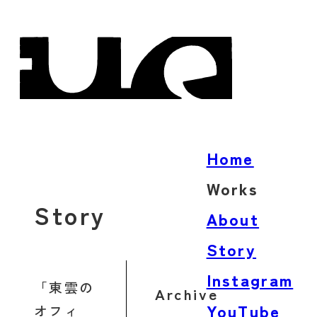
Home
Works
Story
Architecture
About
Product
Story
Words
Instagram
東雲の
Archive
YouTube
オフィ