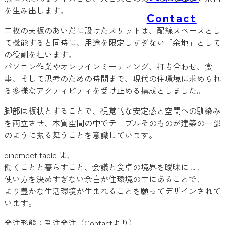
を生み出します。
Contact
二枚の天板のあいだに設けたスリットは、配線スペースとし
て機能すると同時に、用途を限定しすぎない「余地」として
の役割を担います。
パソコン作業やオンラインミーティング、打ち合わせ、食
事、そして思考のための時間まで、現代の住環境に求められ
る多様なアクティビティを受け止める構成としました。
脚部は板状とすることで、視覚的な安定感と空間への馴染み
を両立させ、木質空間の中でテーブルそのものが建築の一部
のように振る舞うことを意識しています。
dinemeet table は、
働くことと暮らすこと、会議と食卓の境界を曖昧にし、
使い方を決めすぎない余白が住環境の中にあることで、
より豊かな生活環境が生まれることを願ってデザインされて
います。
発注形態：受注発注（Contactより）