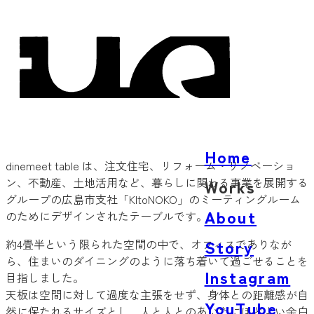
Home
dinemeet table は、注文住宅、リフォーム・リノベーショ
ン、不動産、土地活用など、暮らしに関わる事業を展開する
Works
グループの広島市支社「KItoNOKO」のミーティングルーム
Architecture
About
のためにデザインされたテーブルです。
Product
Story
約4畳半という限られた空間の中で、オフィスでありなが
Words
ら、住まいのダイニングのように落ち着いて過ごせることを
Instagram
目指しました。
天板は空間に対して過度な主張をせず、身体との距離感が自
YouTube
然に保たれるサイズとし、人と人とのあいだにほどよい余白